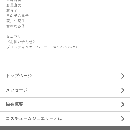
草野輝美
倉員直美
林直子
日名子八重子
菱川仁紀子
宮本なみ子
渡辺マリ
《お問い合わせ》
ブロンディ＆カンパニー
042-328-8757
トップページ
メッセージ
協会概要
コスチュームジュエリーとは