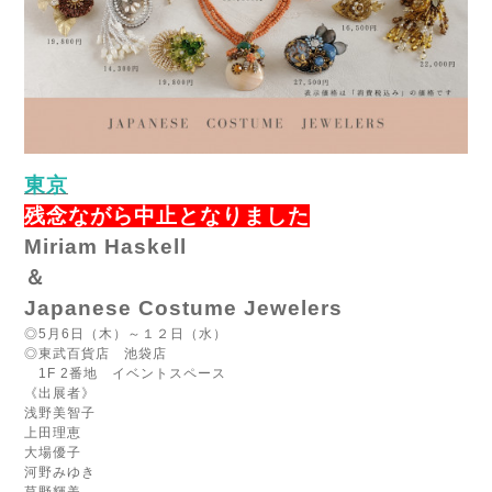
東京
残念ながら中止となりました
Miriam Haskell
＆
Japanese
Costume
Jewelers
◎5月6日（木）～１２日（水）
◎東武百貨店 池袋店
1F 2
番地 イベントスペース
《出展者》
浅野美智子
上田理恵
大場優子
河野みゆき