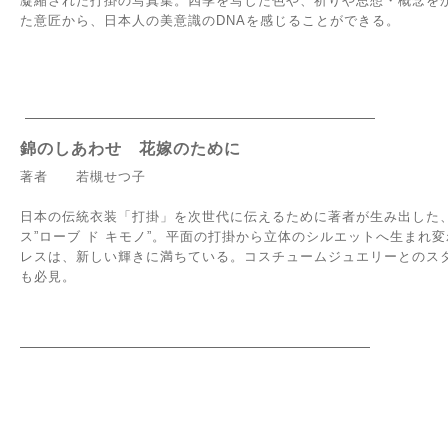
凝縮された打掛の写真集。四季を写した色や、祈りや思想・概念を
た意匠から、日本人の美意識のDNAを感じることができる。
錦のしあわせ 花嫁のために
著者 若槻せつ子
日本の伝統衣装「打掛」を次世代に伝えるために著者が生み出した
ス”ローブ ド キモノ”。平面の打掛から立体のシルエットへ生まれ
レスは、新しい輝きに満ちている。コスチュームジュエリーとのス
も必見。