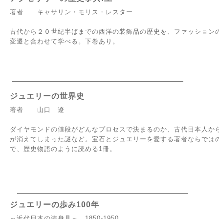
著者 キャサリン・モリス・レスター
古代から２０世紀半ばまでの西洋の装飾品の歴史を、ファッション
変遷と合わせて学べる。下巻あり。
ジュエリーの世界史
著者 山口 遼
ダイヤモンドの値段がどんなプロセスで決まるのか、古代日本人か
が消えてしまった謎など。宝石とジュエリーを愛する著者ならでは
で、歴史物語のように読める1冊。
ジュエリーの歩み100年
～近代日本の装身具～ 1850-1950